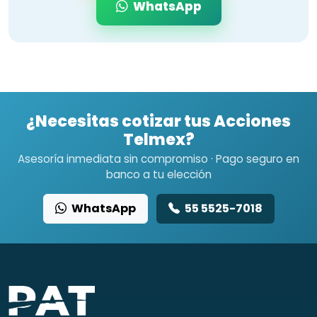
WhatsApp
¿Necesitas cotizar tus Acciones
Telmex?
Asesoría inmediata sin compromiso · Pago seguro en
banco a tu elección
WhatsApp
55 5525-7018